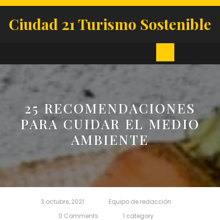
Skip
to
Ciudad 21 Turismo Sostenible
content
Open
Button
25 RECOMENDACIONES
PARA CUIDAR EL MEDIO
AMBIENTE
3 octubre, 2021
Equipo de redacción
0 Comments
1 category