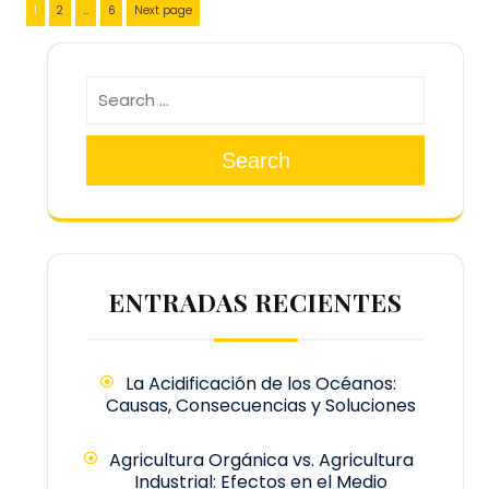
Paginación
Page
Page
Page
1
2
…
6
Next page
de
entradas
Search
ENTRADAS RECIENTES
La Acidificación de los Océanos:
Causas, Consecuencias y Soluciones
Agricultura Orgánica vs. Agricultura
Industrial: Efectos en el Medio