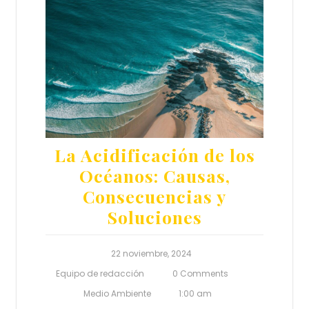
La Acidificación de los
Océanos: Causas,
Consecuencias y
Soluciones
22 noviembre, 2024
Equipo de redacción
0 Comments
Medio Ambiente
1:00 am