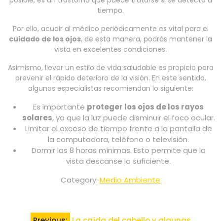
posible, es un trastorno que puede tratarse si se detecta a
tiempo.
Por ello, acudir al médico periódicamente es vital para el
cuidado de los ojos
, de esta manera, podrás mantener la
vista en excelentes condiciones.
Asimismo, llevar un estilo de vida saludable es propicio para
prevenir el rápido deterioro de la visión. En este sentido,
algunos especialistas recomiendan lo siguiente:
Es importante
proteger los ojos de los rayos
solares
, ya que la luz puede disminuir el foco ocular.
Limitar el exceso de tiempo frente a la pantalla de
la computadora, teléfono o televisión.
Dormir las 8 horas mínimas. Esto permite que la
vista descanse lo suficiente.
Category:
Medio Ambiente
Navegación
Previous:
La caída del cabello y algunas