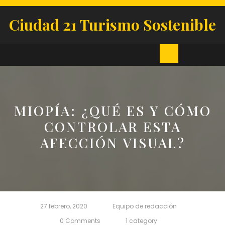
Skip
to
Ciudad 21 Turismo Sostenible
content
Open
Button
MIOPÍA: ¿QUÉ ES Y CÓMO
CONTROLAR ESTA
AFECCIÓN VISUAL?
27 febrero, 2020
Equipo de redacción
0 Comments
1 category