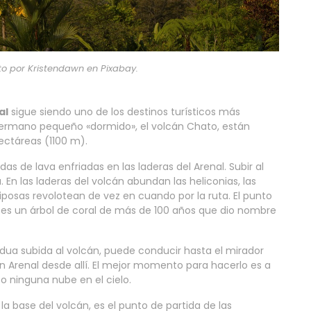
oto por Kristendawn en Pixabay.
al
sigue siendo uno de los destinos turísticos más
 hermano pequeño «dormido», el volcán Chato, están
ectáreas (1100 m).
s de lava enfriadas en las laderas del Arenal. Subir al
. En las laderas del volcán abundan las heliconias, las
riposas revolotean de vez en cuando por la ruta. El punto
 es un árbol de coral de más de 100 años que dio nombre
rdua subida al volcán, puede conducir hasta el mirador
n Arenal desde allí. El mejor momento para hacerlo es a
 ninguna nube en el cielo.
 la base del volcán, es el punto de partida de las