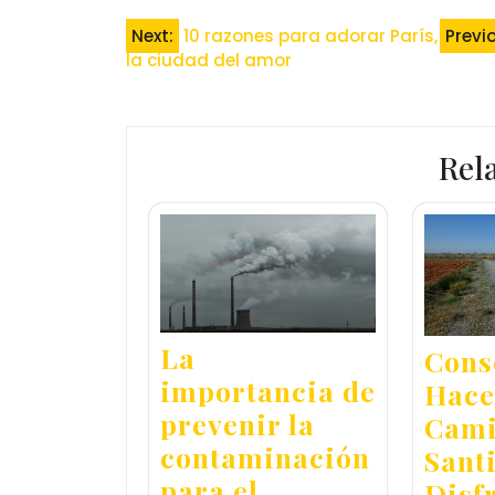
Navegación
Next:
10 razones para adorar París,
Previ
la ciudad del amor
de
entradas
Rel
La
Cons
importancia de
Hace
prevenir la
Cami
contaminación
Sant
para el
Disf