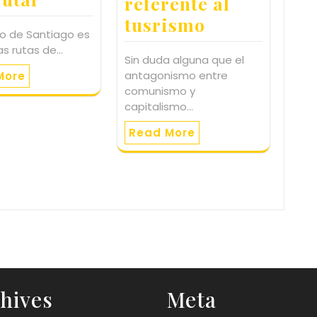
referente al
tusrismo
o de Santiago es
as rutas de…
Sin duda alguna que el
antagonismo entre
More
comunismo y
capitalismo…
Read More
hives
Meta