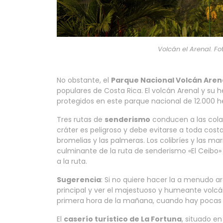
Volcán el Arenal. F
No obstante, el
Parque Nacional Volcán Aren
populares de Costa Rica. El volcán Arenal y su
protegidos en este parque nacional de 12.000 h
Tres rutas de
senderismo
conducen a las colada
cráter es peligroso y debe evitarse a toda costa
bromelias y las palmeras. Los colibríes y las ma
culminante de la ruta de senderismo «El Ceibo»
a la ruta.
Sugerencia
: Si no quiere hacer la a menudo a
principal y ver el majestuoso y humeante volcá
primera hora de la mañana, cuando hay pocas o
El
caserío turístico de La Fortuna
, situado en