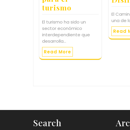
turismo
El Camin
una de l
El turismo ha sido un
sector económico
Read 
interdependiente que
desarrolla…
Read More
Search
Arc